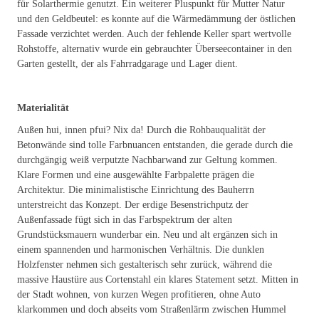
für Solarthermie genutzt. Ein weiterer Pluspunkt für Mutter Natur
und den Geldbeutel: es konnte auf die Wärmedämmung der östlichen
Fassade verzichtet werden. Auch der fehlende Keller spart wertvolle
Rohstoffe, alternativ wurde ein gebrauchter Überseecontainer in den
Garten gestellt, der als Fahrradgarage und Lager dient.
Materialität
Außen hui, innen pfui? Nix da! Durch die Rohbauqualität der
Betonwände sind tolle Farbnuancen entstanden, die gerade durch die
durchgängig weiß verputzte Nachbarwand zur Geltung kommen.
Klare Formen und eine ausgewählte Farbpalette prägen die
Architektur. Die minimalistische Einrichtung des Bauherrn
unterstreicht das Konzept. Der erdige Besenstrichputz der
Außenfassade fügt sich in das Farbspektrum der alten
Grundstücksmauern wunderbar ein. Neu und alt ergänzen sich in
einem spannenden und harmonischen Verhältnis. Die dunklen
Holzfenster nehmen sich gestalterisch sehr zurück, während die
massive Haustüre aus Cortenstahl ein klares Statement setzt. Mitten in
der Stadt wohnen, von kurzen Wegen profitieren, ohne Auto
klarkommen und doch abseits vom Straßenlärm zwischen Hummel